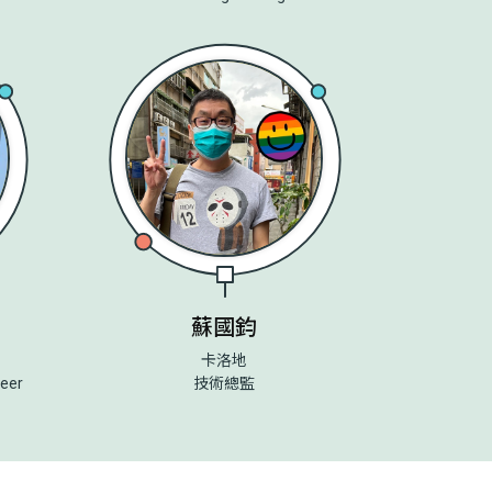
蘇國鈞
卡洛地
neer
技術總監