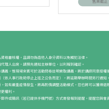
售票截止
名資格審核權，且請勿偽造他人身分資料以免觸犯法律。
請代理人出席，請預先通知主辦單位，以利報到確認。
本講義，惟現場來賓可於活動問卷註明索取講義，將於講師同意授權
素（依人事行政局停止上班之公告而定），將延期舉辦時間另行通知
行，如有嚴重疫情發生，將再酌情調整活動模式，您也將可以獲得退
變更權利。
子郵件或簡訊（若已提供手機門號）方式寄發報到提醒，提醒您與會