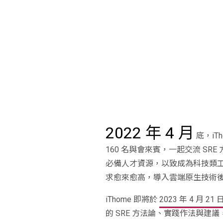
2022 年 4 月
底，iT
160 名與會來賓，一起交流 SR
必備人才資源，以致成為科技類
求愈來愈高，導入雲端原生技術後的
iThome 即將於
2023 年 4 月 21 
的 SRE 方法論、實踐作法與建議