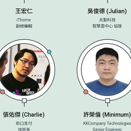
王宏仁
吳俊德 (Julian)
iThome
兆勤科技
副總編輯
智慧雲中心 協理
張佑傑 (Charlie)
許榮倫 (Minimum)
街口支付
KKCompany Technologie
技術長
Senior Engineer