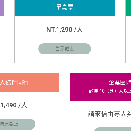
早鳥票
NT.1,290 /人
售票截止
9 人結伴同行
企業團
歡迎 10（含）人以
.1,490 /人
請來信由專人
售票截止