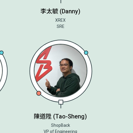
李太毓 (Danny)
XREX
SRE
陳道陞 (Tao-Sheng)
s
ShopBack
VP of Engineering