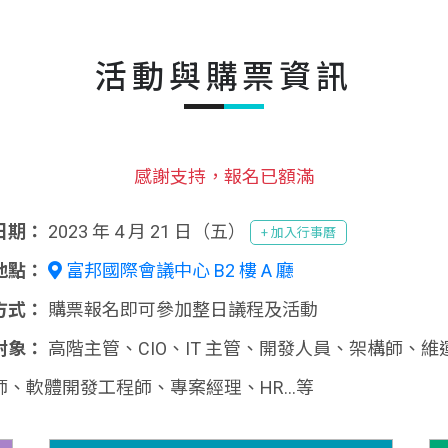
活動與購票資訊
感謝支持，報名已額滿
日期：
2023 年 4 月 21 日（五）
+ 加入行事曆
地點：
富邦國際會議中心 B2 樓 A 廳
方式：
購票報名即可參加整日議程及活動
對象：
高階主管、CIO、IT 主管、開發人員、架構師、
師、軟體開發工程師、專案經理、HR…等