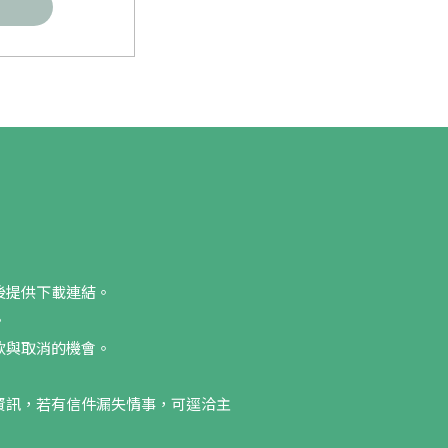
後提供下載連結。
。
款與取消的機會。
資訊，若有信件漏失情事，可逕洽主