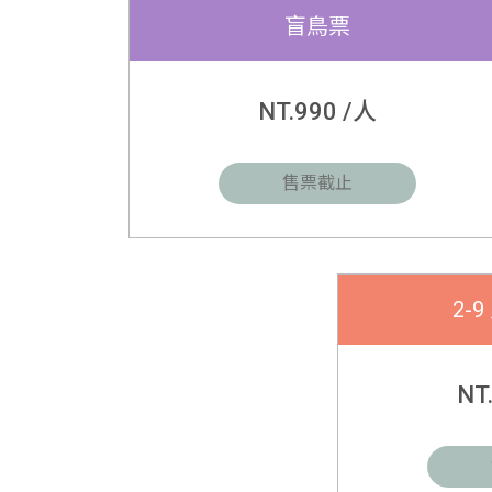
盲鳥票
NT.990 /人
售票截止
2-
NT