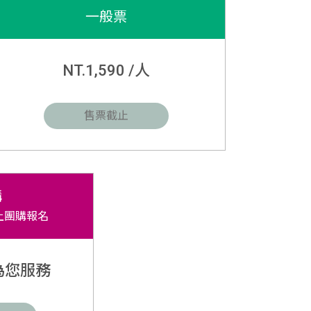
一般票
NT.1,590 /人
售票截止
購
上團購報名
為您服務