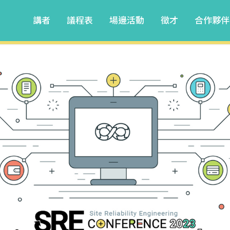
講者
議程表
場邊活動
徵才
合作夥伴